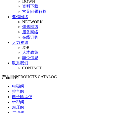
DOWN
旋塞阀
资料下载
平衡阀
常见问题解答
调节阀
营销网络
安全阀
NETWORK
管夹阀
销售网络
气动阀门
服务网络
真空阀
在线订购
人力资源
JOB
人才政策
职位信息
联系我们
CONTACT
产品目录
PROUCTS CATALOG
电磁阀
排气阀
电子除垢仪
针型阀
减压阀
过滤器