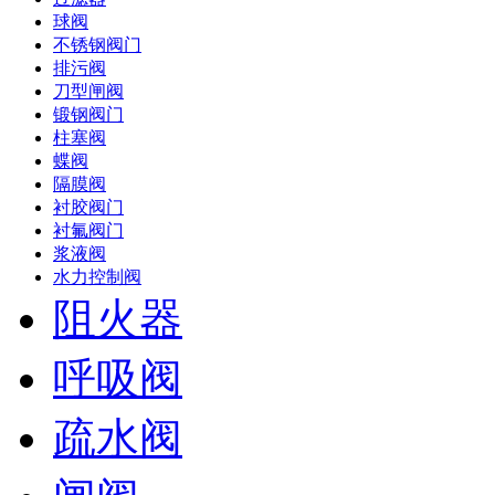
球阀
不锈钢阀门
排污阀
刀型闸阀
锻钢阀门
柱塞阀
蝶阀
隔膜阀
衬胶阀门
衬氟阀门
浆液阀
水力控制阀
阻火器
呼吸阀
疏水阀