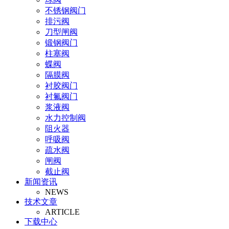
不锈钢阀门
排污阀
刀型闸阀
锻钢阀门
柱塞阀
蝶阀
隔膜阀
衬胶阀门
衬氟阀门
浆液阀
水力控制阀
阻火器
呼吸阀
疏水阀
闸阀
截止阀
新闻资讯
止回阀
NEWS
氧气阀
技术文章
视镜
ARTICLE
氨气阀
下载中心
排泥阀