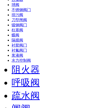
球阀
不锈钢阀门
排污阀
刀型闸阀
锻钢阀门
柱塞阀
蝶阀
隔膜阀
衬胶阀门
衬氟阀门
浆液阀
水力控制阀
阻火器
呼吸阀
疏水阀