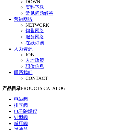
DOWN
旋塞阀
资料下载
平衡阀
常见问题解答
调节阀
营销网络
安全阀
NETWORK
管夹阀
销售网络
气动阀门
服务网络
真空阀
在线订购
人力资源
JOB
人才政策
职位信息
联系我们
CONTACT
产品目录
PROUCTS CATALOG
电磁阀
排气阀
电子除垢仪
针型阀
减压阀
过滤器