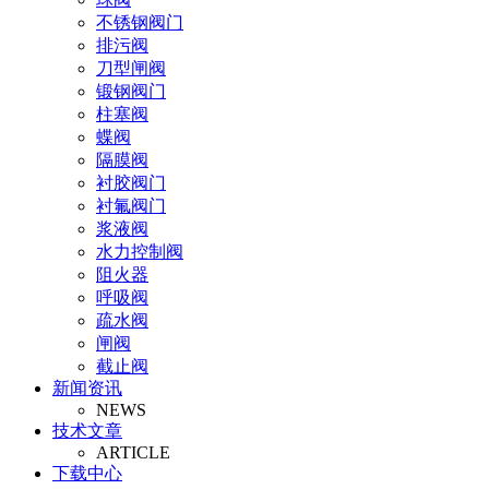
不锈钢阀门
排污阀
刀型闸阀
锻钢阀门
柱塞阀
蝶阀
隔膜阀
衬胶阀门
衬氟阀门
浆液阀
水力控制阀
阻火器
呼吸阀
疏水阀
闸阀
截止阀
新闻资讯
止回阀
NEWS
氧气阀
技术文章
视镜
ARTICLE
氨气阀
下载中心
排泥阀