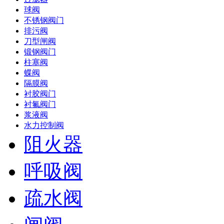
球阀
不锈钢阀门
排污阀
刀型闸阀
锻钢阀门
柱塞阀
蝶阀
隔膜阀
衬胶阀门
衬氟阀门
浆液阀
水力控制阀
阻火器
呼吸阀
疏水阀