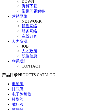
DOWN
旋塞阀
资料下载
平衡阀
常见问题解答
调节阀
营销网络
安全阀
NETWORK
管夹阀
销售网络
气动阀门
服务网络
真空阀
在线订购
人力资源
JOB
人才政策
职位信息
联系我们
CONTACT
产品目录
PROUCTS CATALOG
电磁阀
排气阀
电子除垢仪
针型阀
减压阀
过滤器