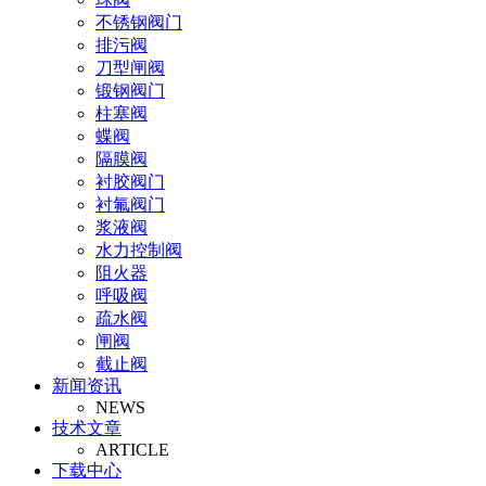
不锈钢阀门
排污阀
刀型闸阀
锻钢阀门
柱塞阀
蝶阀
隔膜阀
衬胶阀门
衬氟阀门
浆液阀
水力控制阀
阻火器
呼吸阀
疏水阀
闸阀
截止阀
新闻资讯
止回阀
NEWS
氧气阀
技术文章
视镜
ARTICLE
氨气阀
下载中心
排泥阀