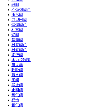
球阀
不锈钢阀门
排污阀
刀型闸阀
锻钢阀门
柱塞阀
蝶阀
隔膜阀
衬胶阀门
衬氟阀门
浆液阀
水力控制阀
阻火器
呼吸阀
疏水阀
闸阀
截止阀
止回阀
氧气阀
视镜
氨气阀