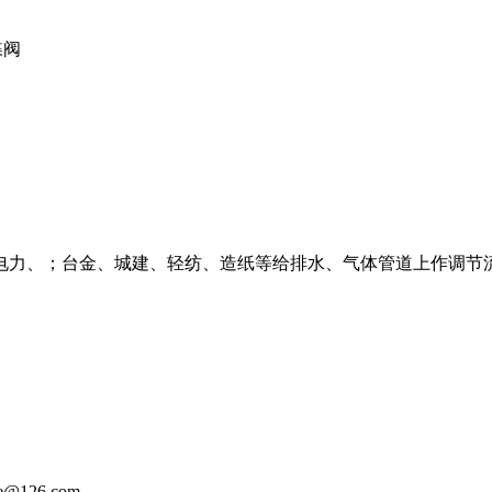
蝶阀
、电力、；台金、城建、轻纺、造纸等给排水、气体管道上作调节
@126.com