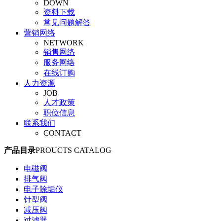
DOWN
旋塞阀
资料下载
平衡阀
常见问题解答
调节阀
营销网络
安全阀
NETWORK
管夹阀
销售网络
气动阀门
服务网络
真空阀
在线订购
人力资源
JOB
人才政策
职位信息
联系我们
CONTACT
产品目录
PROUCTS CATALOG
电磁阀
排气阀
电子除垢仪
针型阀
减压阀
过滤器