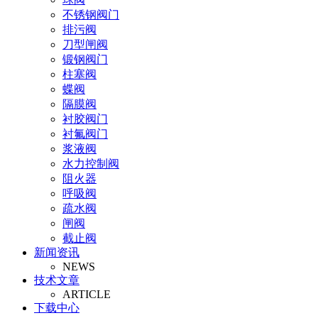
不锈钢阀门
排污阀
刀型闸阀
锻钢阀门
柱塞阀
蝶阀
隔膜阀
衬胶阀门
衬氟阀门
浆液阀
水力控制阀
阻火器
呼吸阀
疏水阀
闸阀
截止阀
新闻资讯
止回阀
NEWS
氧气阀
技术文章
视镜
ARTICLE
氨气阀
下载中心
排泥阀