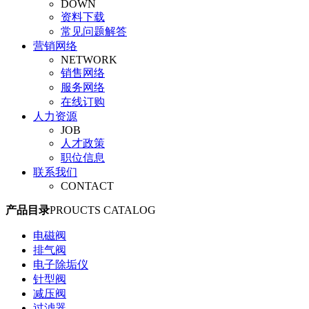
DOWN
旋塞阀
资料下载
平衡阀
常见问题解答
调节阀
营销网络
安全阀
NETWORK
管夹阀
销售网络
气动阀门
服务网络
真空阀
在线订购
人力资源
JOB
人才政策
职位信息
联系我们
CONTACT
产品目录
PROUCTS CATALOG
电磁阀
排气阀
电子除垢仪
针型阀
减压阀
过滤器