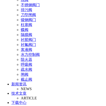
不锈钢阀门
排污阀
刀型闸阀
锻钢阀门
柱塞阀
蝶阀
隔膜阀
衬胶阀门
衬氟阀门
浆液阀
水力控制阀
阻火器
呼吸阀
疏水阀
闸阀
截止阀
新闻资讯
止回阀
NEWS
氧气阀
技术文章
视镜
ARTICLE
氨气阀
下载中心
排泥阀