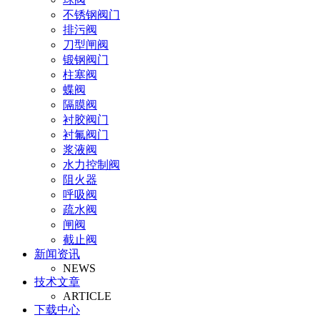
不锈钢阀门
排污阀
刀型闸阀
锻钢阀门
柱塞阀
蝶阀
隔膜阀
衬胶阀门
衬氟阀门
浆液阀
水力控制阀
阻火器
呼吸阀
疏水阀
闸阀
截止阀
新闻资讯
止回阀
NEWS
氧气阀
技术文章
视镜
ARTICLE
氨气阀
下载中心
排泥阀