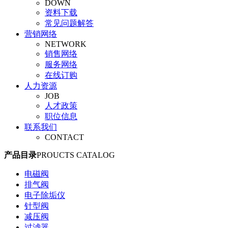
DOWN
旋塞阀
资料下载
平衡阀
常见问题解答
调节阀
营销网络
安全阀
NETWORK
管夹阀
销售网络
气动阀门
服务网络
真空阀
在线订购
人力资源
JOB
人才政策
职位信息
联系我们
CONTACT
产品目录
PROUCTS CATALOG
电磁阀
排气阀
电子除垢仪
针型阀
减压阀
过滤器