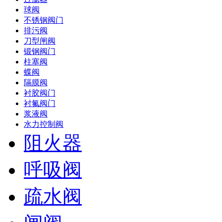
球阀
不锈钢阀门
排污阀
刀型闸阀
锻钢阀门
柱塞阀
蝶阀
隔膜阀
衬胶阀门
衬氟阀门
浆液阀
水力控制阀
阻火器
呼吸阀
疏水阀