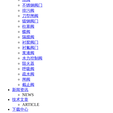
不锈钢阀门
排污阀
刀型闸阀
锻钢阀门
柱塞阀
蝶阀
隔膜阀
衬胶阀门
衬氟阀门
浆液阀
水力控制阀
阻火器
呼吸阀
疏水阀
闸阀
截止阀
新闻资讯
止回阀
NEWS
氧气阀
技术文章
视镜
ARTICLE
氨气阀
下载中心
排泥阀