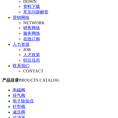
DOWN
旋塞阀
资料下载
平衡阀
常见问题解答
调节阀
营销网络
安全阀
NETWORK
管夹阀
销售网络
气动阀门
服务网络
真空阀
在线订购
人力资源
JOB
人才政策
职位信息
联系我们
CONTACT
产品目录
PROUCTS CATALOG
电磁阀
排气阀
电子除垢仪
针型阀
减压阀
过滤器