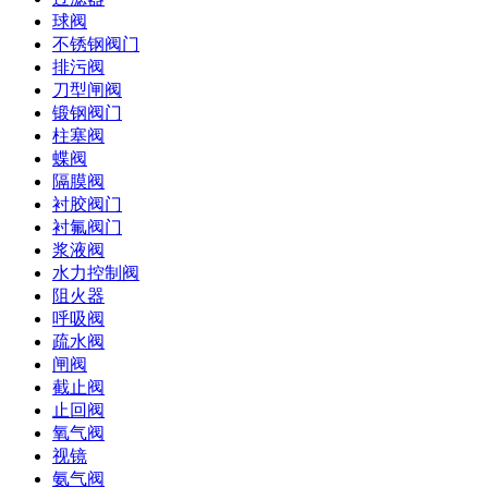
球阀
不锈钢阀门
排污阀
刀型闸阀
锻钢阀门
柱塞阀
蝶阀
隔膜阀
衬胶阀门
衬氟阀门
浆液阀
水力控制阀
阻火器
呼吸阀
疏水阀
闸阀
截止阀
止回阀
氧气阀
视镜
氨气阀