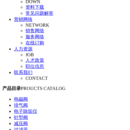
DOWN
旋塞阀
资料下载
平衡阀
常见问题解答
调节阀
营销网络
安全阀
NETWORK
管夹阀
销售网络
气动阀门
服务网络
真空阀
在线订购
人力资源
JOB
人才政策
职位信息
联系我们
CONTACT
产品目录
PROUCTS CATALOG
电磁阀
排气阀
电子除垢仪
针型阀
减压阀
过滤器