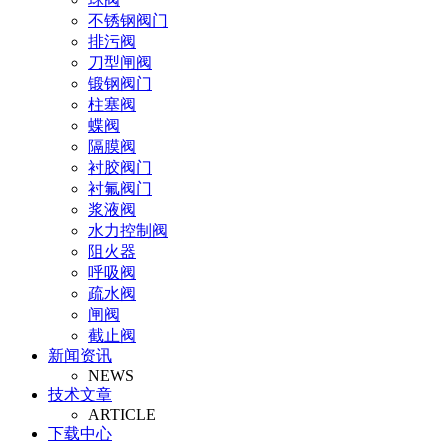
不锈钢阀门
排污阀
刀型闸阀
锻钢阀门
柱塞阀
蝶阀
隔膜阀
衬胶阀门
衬氟阀门
浆液阀
水力控制阀
阻火器
呼吸阀
疏水阀
闸阀
截止阀
新闻资讯
止回阀
NEWS
氧气阀
技术文章
视镜
ARTICLE
氨气阀
下载中心
排泥阀