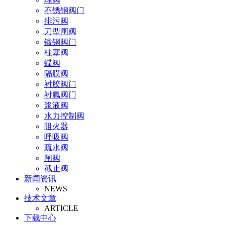
不锈钢阀门
排污阀
刀型闸阀
锻钢阀门
柱塞阀
蝶阀
隔膜阀
衬胶阀门
衬氟阀门
浆液阀
水力控制阀
阻火器
呼吸阀
疏水阀
闸阀
截止阀
新闻资讯
止回阀
NEWS
氧气阀
技术文章
视镜
ARTICLE
氨气阀
下载中心
排泥阀