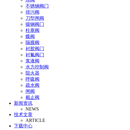
不锈钢阀门
排污阀
刀型闸阀
锻钢阀门
柱塞阀
蝶阀
隔膜阀
衬胶阀门
衬氟阀门
浆液阀
水力控制阀
阻火器
呼吸阀
疏水阀
闸阀
截止阀
新闻资讯
止回阀
NEWS
氧气阀
技术文章
视镜
ARTICLE
氨气阀
下载中心
排泥阀