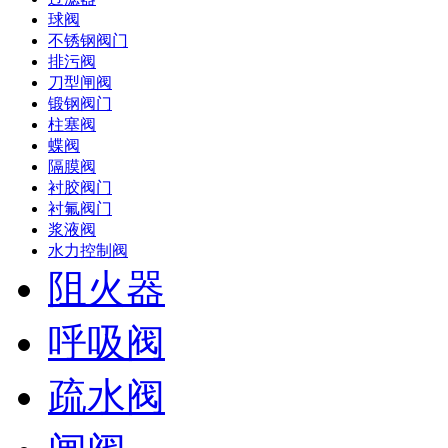
球阀
不锈钢阀门
排污阀
刀型闸阀
锻钢阀门
柱塞阀
蝶阀
隔膜阀
衬胶阀门
衬氟阀门
浆液阀
水力控制阀
阻火器
呼吸阀
疏水阀