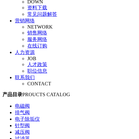
DOWN
旋塞阀
资料下载
平衡阀
常见问题解答
调节阀
营销网络
安全阀
NETWORK
管夹阀
销售网络
气动阀门
服务网络
真空阀
在线订购
人力资源
JOB
人才政策
职位信息
联系我们
CONTACT
产品目录
PROUCTS CATALOG
电磁阀
排气阀
电子除垢仪
针型阀
减压阀
过滤器