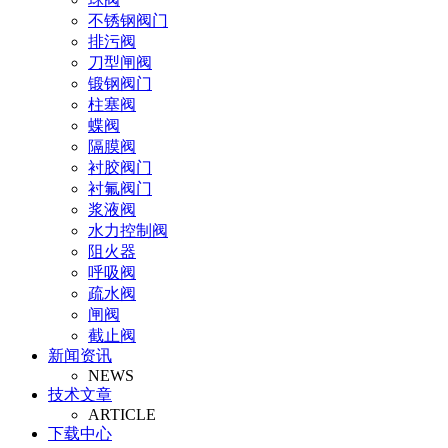
不锈钢阀门
排污阀
刀型闸阀
锻钢阀门
柱塞阀
蝶阀
隔膜阀
衬胶阀门
衬氟阀门
浆液阀
水力控制阀
阻火器
呼吸阀
疏水阀
闸阀
截止阀
新闻资讯
止回阀
NEWS
氧气阀
技术文章
视镜
ARTICLE
氨气阀
下载中心
排泥阀